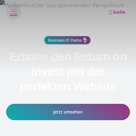
Suche
MENÜ
Business 01 Demo 👌
Erhöhe den Return on
Invest mit der
perfekten Website
Jetzt umsehen