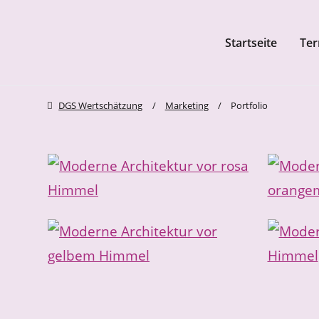
Startseite
Ter
Navigation überspringen
zum Inhalt springen
zum Fo
DGS Wertschätzung
Marketing
Portfolio