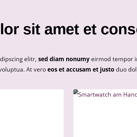
or sit amet et cons
ipscing elitr,
sed diam nonumy
eirmod tempor i
voluptua. At vero
eos et accusam et justo
duo dol