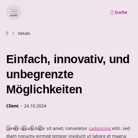
Suche
MENÜ
zum Inhalt springen
zum Footer springen
Details
Einfach, innovativ, und
unbegrenzte
Möglichkeiten
Client ·
24.10.2024
Lorem ipsum dolor sit amet, consetetur
sadipscing
elitr, sed
diam nonumy eirmod tempor invidunt ut labore et magna