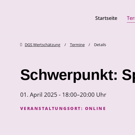
Startseite
Ter
Navigation überspringen
zum Inhalt springen
zum Footer
DGS Wertschätzung
Termine
Details
Schwerpunkt: S
01. April 2025 - 18:00–20:00 Uhr
VERANSTALTUNGSORT:
ONLINE