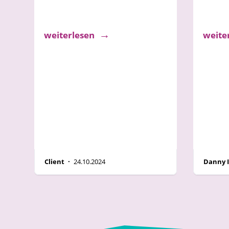
unbegrenzte
start
Möglichkeiten
indiv
weiterlesen
weite
Client ·
24.10.2024
Danny 