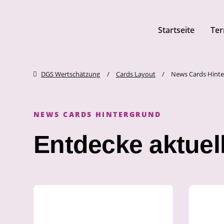
Startseite
Ter
Navigation überspringen
zum Inhalt springen
DGS Wertschätzung
Cards Layout
News Cards Hint
NEWS CARDS HINTERGRUND
Entdecke aktuel
Einfach, innovativ, und
So s