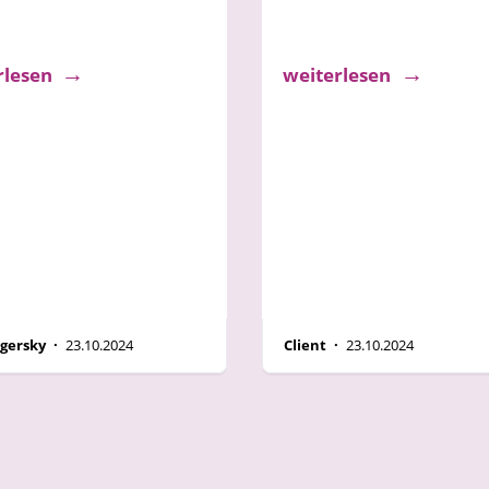
en Sie Ihre
Website genau na
iduelle Website
Ihrer Vorstellung
rlesen
weiterlesen
Igersky ·
23.10.2024
Client ·
23.10.2024