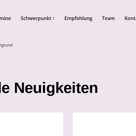
mine
Schwerpunkt
Empfehlung
Team
Kont
zum Footer springen
ergrund
le Neuigkeiten
chnell und einfach
Erschaffen Sie ein